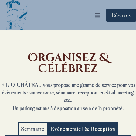
Aller
au
Réservez
contenu
Organisez &
Célébrez
FIL’ O’ CHÂTEAU vous propose une gamme de service pour vos
évènements : anniversaire, séminaire, réception, cocktail, meeting,
etc..
Un parking est mis à disposition au sein de la propriété.
Séminaire
Évènementiel & Réception