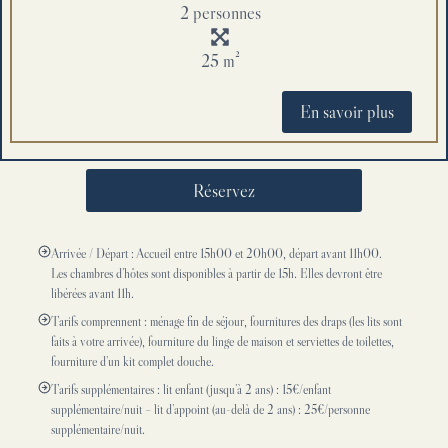
2 personnes
25 m²
En savoir plus
Réservez
Arrivée / Départ : Accueil entre 15h00 et 20h00, départ avant 11h00.
Les chambres d’hôtes sont disponibles à partir de 15h. Elles devront être
libérées avant 11h.
Tarifs comprennent : ménage fin de séjour, fournitures des draps (les lits sont
faits à votre arrivée), fourniture du linge de maison et serviettes de toilettes,
fourniture d’un kit complet douche.
Tarifs supplémentaires : lit enfant (jusqu’à 2 ans) : 15€/enfant
supplémentaire/nuit – lit d’appoint (au-delà de 2 ans) : 25€/personne
supplémentaire/nuit.