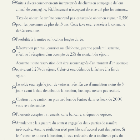
Suite à divers comportements inappropriés de clients en compagnie de leur
animal de compagnie, l’établissement n’acceptent dorénavant plus les animaux.
Taxe de séjour : le tarif ne comprend pas les taxes de séjour en vigueur 0,55€
pour les personnes de plus de 18 ans. Cette taxe sera reversée à la commune
de Carcassonne.
Possibilité à la nuitée ou location longue durée.
Réservation par mail, courrier ou téléphone, garantie pendant 1 semaine,
effective à réception d’un acompte de 25% du montant du séjour.
Acompte : toute réservation doit être accompagnée d’un montant d’un acompte
équivalent à 25% du séjour. Celui-ci sera déduit de la facture à la fin du
séjour.
Le solde sera réglé le jour de votre arrivée. En cas d’annulation moins de 8
jours avant la date de début de la location, l’acompte ne sera pas restitué.
Caution : une caution au plus tard lors de l’entrée dans les lieux de 200€
vous sera demandée.
Paiements acceptés : virements, carte bancaire, chèques ou espèces.
Annulation : la signature du contrat engage les deux parties de manière
irrévocable. Aucune résiliation n’est possible sauf accord écrit des parties. Si
le Preneur renonce à la location, il reste redevable de la totalité du prix du